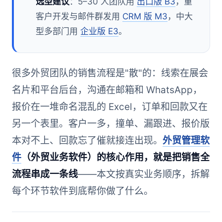
选型建议
：5–30 人团队用
出口版 B3
，重
客户开发与邮件群发用
CRM 版 M3
，中大
型多部门用
企业版 E3
。
很多外贸团队的销售流程是"散"的：线索在展会
名片和平台后台，沟通在邮箱和 WhatsApp，
报价在一堆命名混乱的 Excel，订单和回款又在
另一个表里。客户一多，撞单、漏跟进、报价版
本对不上、回款忘了催就接连出现。
外贸管理软
件
（外贸业务软件）的核心作用，就是把销售全
流程串成一条线
——本文按真实业务顺序，拆解
每个环节软件到底帮你做了什么。