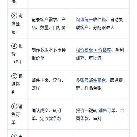
海
③ 询
记录客户需求、产
询盘统一收件箱
、自动关
盘登
品、数量、目标价
联客户、分配跟进人
记
④ 报
制作多版本多币种
报价模板 + 价格库
、毛利
价
报价单
测算、审批流
（PI）
⑤ 跟
邮件往来、议价、
多账号邮件聚合
、跟进提
进谈
寄样
醒、样品台账
判
⑥ 销
确认成交、转订
报价一键转
销售订单
、合
售订
单、定收款条款
同条款、审批
单
⑦ 出