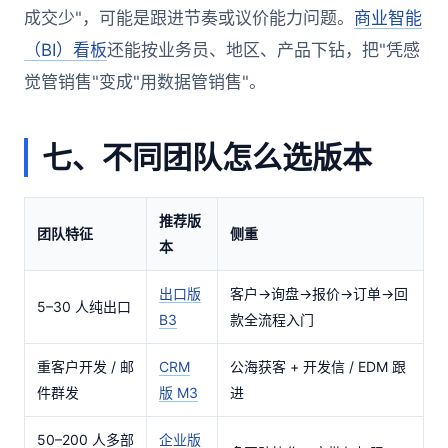
成交少"，可能是跟进节奏或议价能力问题。
商业智能
（BI）看板
还能按业务员、地区、产品下钻，把"凭感
觉管销售"变成"用数据管销售"。
七、不同团队怎么选版本
推荐版
团队特征
侧重
本
出口版
客户→询盘→报价→订单→回
5–30 人纯出口
B3
款全流程入门
重客户开发 / 邮
CRM
公海获客 + 开发信 / EDM 跟
件群发
版 M3
进
50–200 人多部
企业版