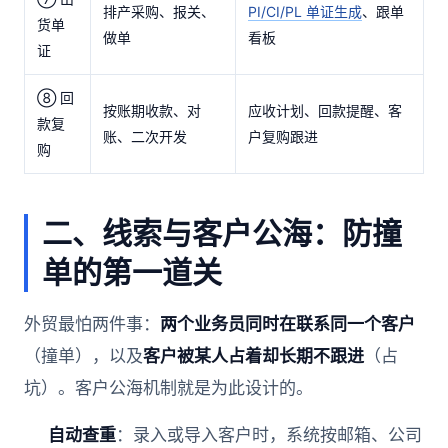
排产采购、报关、
PI/CI/PL 单证生成
、跟单
货单
做单
看板
证
⑧ 回
按账期收款、对
应收计划、回款提醒、客
款复
账、二次开发
户复购跟进
购
二、线索与客户公海：防撞
单的第一道关
外贸最怕两件事：
两个业务员同时在联系同一个客户
（撞单），以及
客户被某人占着却长期不跟进
（占
坑）。客户公海机制就是为此设计的。
自动查重
：录入或导入客户时，系统按邮箱、公司