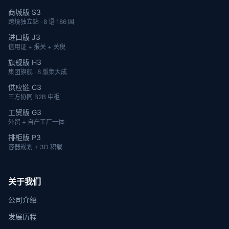
商城版 S3
跨境独立站 · 8 语 186 国
进口版 J3
信用证 + 报关 + 关税
旗舰版 H3
集团旗舰 · 8 版集大成
供应链 C3
三方协同 B2B 中枢
工贸版 G3
外贸 + 自产工厂一体
排柜版 P3
容器规划 + 3D 积载
关于我们
公司介绍
发展历程