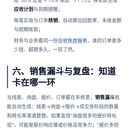
按"30% 定金 + 70% 尾款""TT / LC"等条款生成
应收计划
与到期提醒；
每笔实收与订单
核销
，自动算出回款率、未收金额
与超期账款；
财务与业务看同一份
应收账款报表
，谁的订单差多
少钱、超期多久，一目了然。
六、销售漏斗与复盘：知道
卡在哪一环
当线索、询盘、报价、订单都在系统里，
销售漏斗
就
能自动生成：线索→询盘→报价→成交各阶段的数量
和转化率清清楚楚。如果发现"询盘很多但报价转化
低"，可能是报价响应慢或价格没竞争力；"报价多但