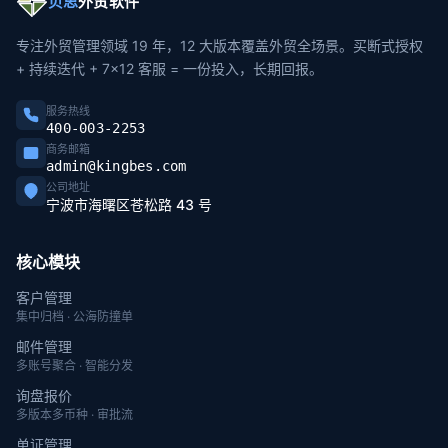
贝思
外贸软件
专注外贸管理领域 19 年，12 大版本覆盖外贸全场景。买断式授权
+ 持续迭代 + 7×12 客服 = 一份投入，长期回报。
服务热线
400-003-2253
商务邮箱
admin@kingbes.com
公司地址
宁波市海曙区苍松路 43 号
核心模块
客户管理
集中归档 · 公海防撞单
邮件管理
多账号聚合 · 智能分发
询盘报价
多版本多币种 · 审批流
单证管理