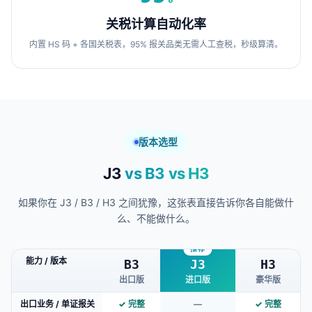
关税计算自动化率
内置 HS 码 + 各国关税表，95% 报关品类无需人工查税，秒级算清。
版本选型
J3
vs B3 vs H3
如果你在 J3 / B3 / H3 之间犹豫，这张表直接告诉你各自能做什
么、不能做什么。
能力 / 版本
B3
J3
H3
出口版
进口版
豪华版
出口业务 / 单证报关
✓ 完整
—
✓ 完整