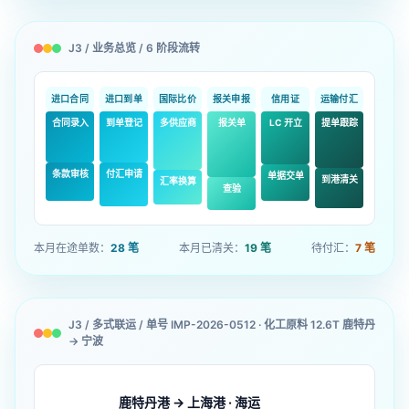
J3 / 业务总览 / 6 阶段流转
进口合同
进口到单
国际比价
报关申报
信用证
运输付汇
合同录入
到单登记
多供应商
报关单
LC 开立
提单跟踪
条款审核
付汇申请
单据交单
到港清关
汇率换算
查验
本月在途单数：
28 笔
本月已清关：
19 笔
待付汇：
7 笔
J3 / 多式联运 / 单号 IMP-2026-0512 · 化工原料 12.6T 鹿特丹
→ 宁波
鹿特丹港 → 上海港 · 海运