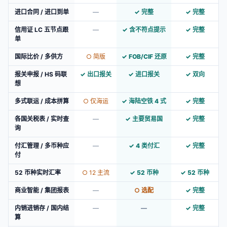
进口合同 / 进口到单
—
✓ 完整
✓ 完整
信用证 LC 五节点跟
—
✓ 含不符点提示
✓ 完整
单
国际比价 / 多供方
○ 简版
✓ FOB/CIF 还原
✓ 完整
报关申报 / HS 码联
✓ 出口报关
✓ 进口报关
✓ 双向
想
多式联运 / 成本拼算
○ 仅海运
✓ 海陆空铁 4 式
✓ 完整
各国关税表 / 实时查
—
✓ 主要贸易国
✓ 完整
询
付汇管理 / 多币种应
—
✓ 4 类付汇
✓ 完整
付
52 币种实时汇率
○ 12 主流
✓ 52 币种
✓ 52 币种
商业智能 / 集团报表
—
○ 选配
✓ 完整
内销进销存 / 国内结
—
—
✓ 完整
算