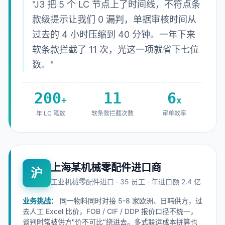
"J3 把 5 个 LC 节点上了时间线，不符点条
款级提示让我们 0 漏判，单据审核时间从
过去的 4 小时压缩到 40 分钟。一年下来
软条款拦截了 11 次，光这一项就省下七位
数。"
200
11
6
+
x
年 LC 笔数
软条款拦截次数
审单效率
上海某机械零配件进口商
沪
工业机械零配件进口 · 35 员工 · 年进口额 2.4 亿
业务挑战：
同一物料同时对接 5-8 家欧洲、日韩供方，过
去人工 Excel 比价，FOB / CIF / DDP 报价口径不统一，
谈判时常被供方"价不可比"绕进去。多式联运成本拼算也