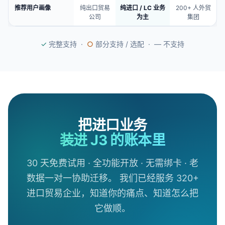
推荐用户画像
纯出口贸易
纯进口 / LC 业务
200+ 人外贸
公司
为主
集团
✓
完整支持 ·
○
部分支持 / 选配 ·
—
不支持
把进口业务
装进 J3 的账本里
30 天免费试用 · 全功能开放 · 无需绑卡 · 老
数据一对一协助迁移。 我们已经服务 320+
进口贸易企业，知道你的痛点、知道怎么把
它做顺。