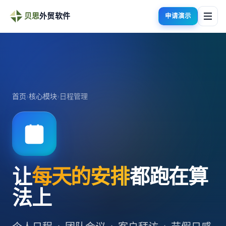
贝思
外贸软件
申请演示
首页
›
核心模块
›
日程管理
让
每天的安排
都跑在算
法上