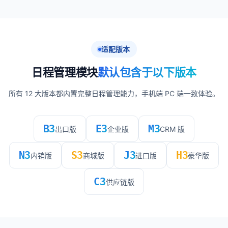
适配版本
日程管理模块
默认包含于以下版本
所有 12 大版本都内置完整日程管理能力，手机端 PC 端一致体验。
B3
E3
M3
出口版
企业版
CRM 版
N3
S3
J3
H3
内销版
商城版
进口版
豪华版
C3
供应链版