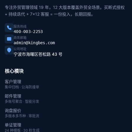
专注外贸管理领域 19 年，12 大版本覆盖外贸全场景。买断式授权
+ 持续迭代 + 7×12 客服 = 一份投入，长期回报。
服务热线
400-003-2253
商务邮箱
admin@kingbes.com
公司地址
宁波市海曙区苍松路 43 号
核心模块
客户管理
集中归档 · 公海防撞单
邮件管理
多账号聚合 · 智能分发
询盘报价
多版本多币种 · 审批流
单证管理
24 种模板 · 30 秒生成