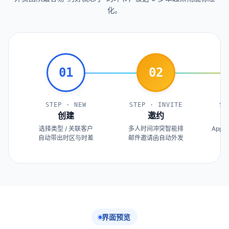
化。
01
02
STEP · NEW
STEP · INVITE
ST
创建
邀约
选择类型 / 关联客户
多人时间冲突智能排
App 
自动带出时区与时差
邮件邀请函自动外发
提
界面预览