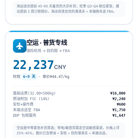
海运适合提前 45-60 天备货的大宗补货；旺季 Q3-Q4 舱位紧张，建
议提前 2 周订舱锁价。海派双清含目的港清关 + 末端拖车送 FBA。
空运 · 普货专线
国际机场 → 目的国 → FBA
22,237
CNY
时效
6-9 天
· 单价
¥44.47/kg
基础运费(32.00×500kg)
¥16,000
燃油附加 FSC (14%)
¥2,240
安检+操作费
¥600
末端派送至 FBA
¥1,750
DDP 包税服务
¥1,647
空运是中等紧急补货首选；带电/敏感货需走空运敏感渠道，价格上浮
25%-40%。报价已含燃油 + 安检 + 目的港清关 + 末端派送。