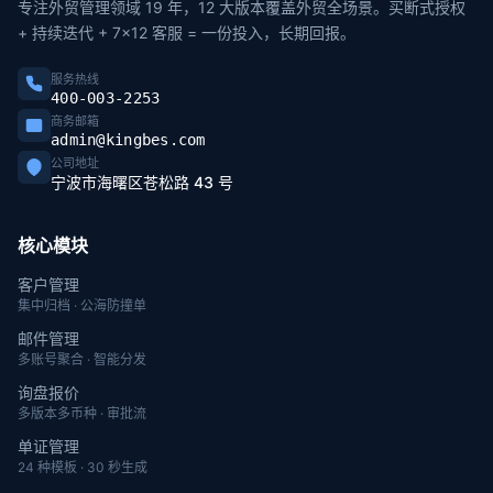
专注外贸管理领域 19 年，12 大版本覆盖外贸全场景。买断式授权
+ 持续迭代 + 7×12 客服 = 一份投入，长期回报。
服务热线
400-003-2253
商务邮箱
admin@kingbes.com
公司地址
宁波市海曙区苍松路 43 号
核心模块
客户管理
集中归档 · 公海防撞单
邮件管理
多账号聚合 · 智能分发
询盘报价
多版本多币种 · 审批流
单证管理
24 种模板 · 30 秒生成