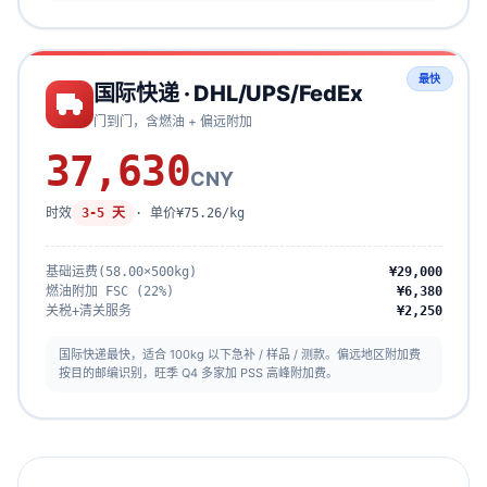
最快
国际快递 · DHL/UPS/FedEx
门到门，含燃油 + 偏远附加
37,630
CNY
时效
3-5 天
· 单价
¥75.26/kg
基础运费(58.00×500kg)
¥29,000
燃油附加 FSC (22%)
¥6,380
关税+清关服务
¥2,250
国际快递最快，适合 100kg 以下急补 / 样品 / 测款。偏远地区附加费
按目的邮编识别，旺季 Q4 多家加 PSS 高峰附加费。