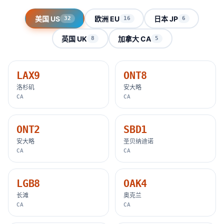
美国 US
欧洲 EU
日本 JP
32
16
6
英国 UK
加拿大 CA
8
5
LAX9
ONT8
洛杉矶
安大略
CA
CA
ONT2
SBD1
安大略
圣贝纳迪诺
CA
CA
LGB8
OAK4
长滩
奥克兰
CA
CA