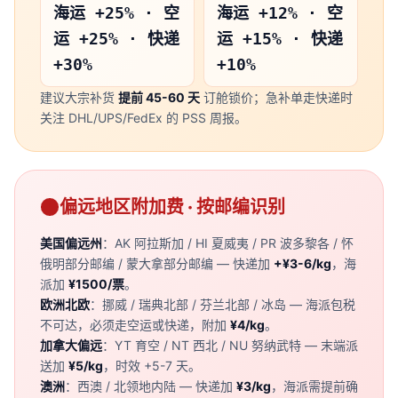
海运 +25% · 空
海运 +12% · 空
运 +25% · 快递
运 +15% · 快递
+30%
+10%
建议大宗补货
提前 45-60 天
订舱锁价；急补单走快递时
关注 DHL/UPS/FedEx 的 PSS 周报。
偏远地区附加费 · 按邮编识别
美国偏远州
：AK 阿拉斯加 / HI 夏威夷 / PR 波多黎各 / 怀
俄明部分邮编 / 蒙大拿部分邮编 — 快递加
+¥3-6/kg
，海
派加
¥1500/票
。
欧洲北欧
：挪威 / 瑞典北部 / 芬兰北部 / 冰岛 — 海派包税
不可达，必须走空运或快递，附加
¥4/kg
。
加拿大偏远
：YT 育空 / NT 西北 / NU 努纳武特 — 末端派
送加
¥5/kg
，时效 +5-7 天。
澳洲
：西澳 / 北领地内陆 — 快递加
¥3/kg
，海派需提前确