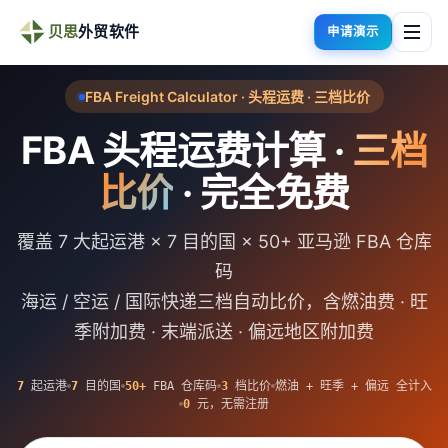
贝思
外贸软件
申请演示
FBA Freight Calculator · 头程运费 · 三档比价
FBA 头程运费计算 ·
三档
比价
· 完全免费
覆盖 7 大起运港 × 7 目的国 × 50+ 亚马逊 FBA 仓库
码
海运 / 空运 / 国际快递三档自动比价，含燃油费 · 旺
季附加费 · 末端派送 · 偏远地区附加费
7
起运港
7
目的国
50+
FBA 仓库码
3
档比价
燃油 + 旺季 + 偏远 全计入
0
元，无需注册