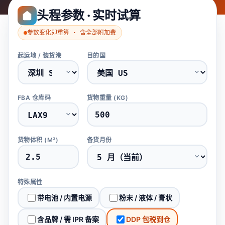
头程参数 · 实时试算
参数变化即重算 · 含全部附加费
起运地 / 装货港
目的国
FBA 仓库码
货物重量 (KG)
货物体积 (M³)
备货月份
特殊属性
带电池 / 内置电源
粉末 / 液体 / 膏状
含品牌 / 需 IPR 备案
DDP 包税到仓