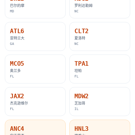
巴尔的摩
罗利达勒姆
MD
NC
ATL6
CLT2
亚特兰大
夏洛特
GA
NC
MCO5
TPA1
奥兰多
坦帕
FL
FL
JAX2
MDW2
杰克逊维尔
芝加哥
FL
IL
ANC4
HNL3