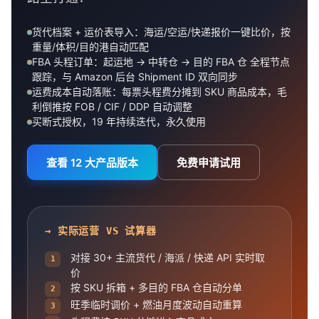
货代档案 + 运价表导入：海运/空运/快递报价一键比价，按
重量/体积/目的港自动匹配
FBA 头程订单：起运地 → 中转仓 → 目的 FBA 仓 全程节点
跟踪，与 Amazon 后台 Shipment ID 双向同步
运费成本自动落账：每票头程费分摊到 SKU 商品成本，毛
利倒推按 FOB / CIF / DDP 自动调整
买断式授权，19 年持续迭代，永久使用
查看 12 大产品版本
免费申请试用
→ 实际运营 VS 试算器
对接 30+ 主流货代 / 海派 / 快递 API 实时取
1
价
按 SKU 拆箱 + 多目的 FBA 仓自动分单
2
旺季临时调价 + 燃油月度波动自动重算
3