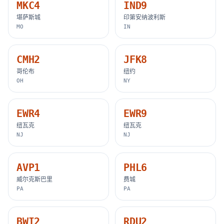
MKC4
IND9
堪萨斯城
印第安纳波利斯
MO
IN
CMH2
JFK8
哥伦布
纽约
OH
NY
EWR4
EWR9
纽瓦克
纽瓦克
NJ
NJ
AVP1
PHL6
威尔克斯巴里
费城
PA
PA
BWI2
RDU2