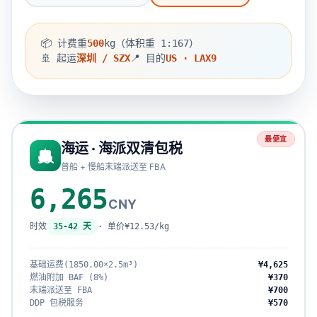
📦 计费重
500
kg（体积重 1:167）
🚢 起运
深圳 / SZX
📍 目的
US · LAX9
最便宜
海运 · 海派双清包税
普船 + 慢船末端派送至 FBA
6,265
CNY
时效
35-42 天
· 单价
¥12.53/kg
基础运费(1850.00×2.5m³)
¥4,625
燃油附加 BAF (8%)
¥370
末端派送至 FBA
¥700
DDP 包税服务
¥570