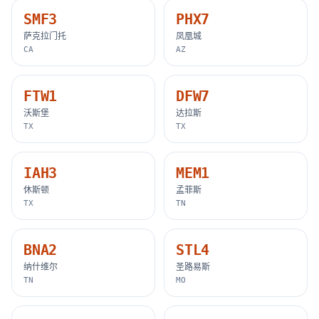
SMF3
PHX7
萨克拉门托
凤凰城
CA
AZ
FTW1
DFW7
沃斯堡
达拉斯
TX
TX
IAH3
MEM1
休斯顿
孟菲斯
TX
TN
BNA2
STL4
纳什维尔
圣路易斯
TN
MO