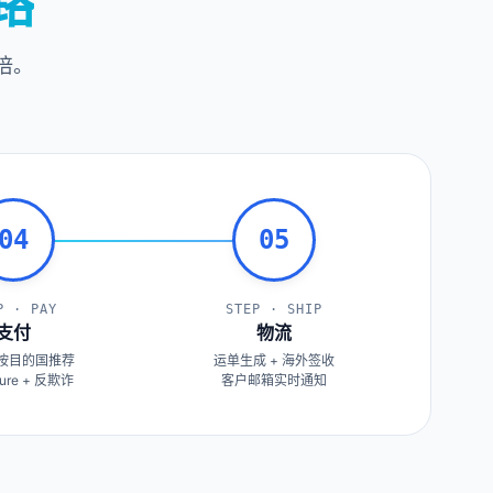
路
倍。
04
05
P · PAY
STEP · SHIP
支付
物流
道按目的国推荐
运单生成 + 海外签收
cure + 反欺诈
客户邮箱实时通知