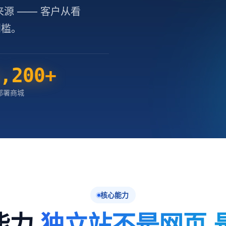
源 —— 客户从看
门槛。
4,200
+
部署商城
核心能力
能力,
独立站不是网页,