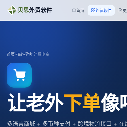
贝思
外贸软件
首页
外贸软件
更
首页
›
核心模块
›
外贸电商
让老外
下单
像
多语言商城 + 多币种支付 + 跨境物流接口 + 在