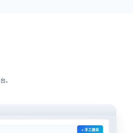
后台。
+ 手工建单