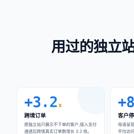
用过的独立站
+
3.2
+
x
跨境订单
客户停
原独立站只展示不下单的客户,接入支付
母语呈现
通道后跨境真实订单数增长 3.2 倍。
平均访问时