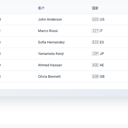
客户
国家
8
John Anderson
🇺🇸 US
2
Marco Rossi
🇮🇹 IT
8
Sofia Hernandez
🇪🇸 ES
3
Yamamoto Kenji
🇯🇵 JP
9
Ahmed Hassan
🇦🇪 AE
3
Olivia Bennett
🇬🇧 GB