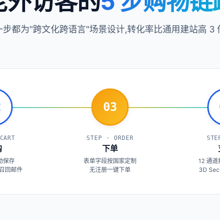
老外访客的
5 步购物链
一步都为"跨文化跨语言"场景设计,转化率比通用建站高 3 
2
03
CART
STEP · ORDER
STE
购
下单
动保存
表单字段按国家定制
12 通
时召回邮件
无注册一键下单
3D Se